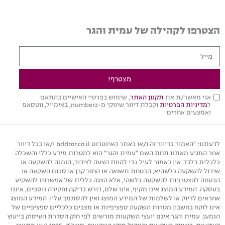
הצטרפו לקהילה של עמית והגר
מצטרף!
אני מאשר/ת את
תקנון האתר
, שימוש בפרטיי האישיים בהתאם
ל
מדיניות הפרטיות
וקבלת דיוור שיווקי מ-numberz, באימייל, ווטסאפ
ואמצעים אחרים
לדעתנו: "האמור בדיוור זה ו/או באתר האינטרנט bddror.co.il ו/או בכל דיוור
אחר המגיע מאתנו תחת השם "עמית והגר" הוא למטרות מידע כללי והשכלה
כלכלית בלבד. אין באמור לעיל כדי להוות הצעה לציבור, הזמנה להשקעה או
שידול להשקעה כלשהיא, הבטחת תשואה או החזר קרן או סכום השקעה או
הבטחה להצטרפות להשקעה כלשהי, אלא הצגה כללית של אפשרות להשקיע
בעסקה. המידע המוצג אינו מקיף, אינו שלם, דורש בדיקה וחקירה נוספים, איננו
אחראים לדיוק או לשלמות של המידע המוצג ואין להסתמך עליו. המידע המוצג
אינו לוקח בחשבון מטרות השקעה ספציפיות או מצבים כלכליים ספציפיים של
הנמען. עמית והגר אינם יועצי השקעות מורשים לפי חוק הסדרת העיסוק בייעוץ