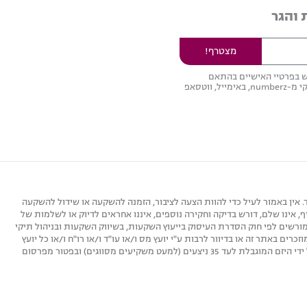
 והגר
מצטרף!
ש בפרטיי האישיים בהתאם
וקבלת דיוור שיווקי מ-numberz, באימייל, ווטסאפ
כללי והשכלה כלכלית בלבד. אין באמור לעיל כדי להוות הצעה לציבור, הזמנה להשקעה או שידול להשקעה
ינו שלם, דורש בדיקה וחקירה נוספים, איננו אחראים לדיוק או לשלמות של
מורשים לפי חוק הסדרת העיסוק בייעוץ השקעות, בשיווק השקעות ובניהול תיקי
חייב לבצע בדיקה משלו לאפיקי ההשקעה המוזכרים באתר זה או בדיוור לרבות ע"י יועץ מס ו/או עו"ד ו/או רו"ח ו/או כל יועץ
אחר כדי לוודא שהשקעה זו מתאימה עבורו. הפועל על פי מידע זה עושה זאת על דעתו ואחריותו האישית בלבד. השקעות תתבצענה במסגרת הצעה פרטית שתעשה על ידי היזם המוגבלת לעד 35 ניצעים (למעט משקיעים מסווגים) ובפטור מפרסום