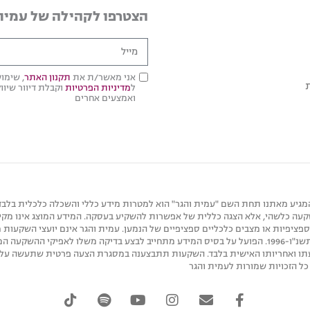
הצטרפו לקהילה של עמית
אני מאשר/ת את
תקנון האתר
, שימו
ל
מדיניות הפרטיות
ואמצעים אחרים
ו/או באתר האינטרנט bddror.co.il ו/או בכל דיוור אחר המגיע מאתנו תחת השם "עמית והגר" הוא למטרות מידע 
 כלשהי, אלא הצגה כללית של אפשרות להשקיע בעסקה. המידע המוצג אינו מקיף, א
פציפיות או מצבים כלכליים ספציפיים של הנמען. עמית והגר אינם יועצי השקעות 
השקעות, תשנ"ה-1995 ו/או מתווכי נדל"ן מורשים לפי חוק המתווכים במקרקעין, תשנ"ו-1996. הפועל על בסיס המידע מת